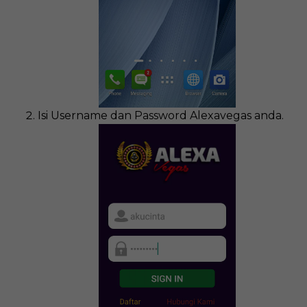
Isi Username dan Password Alexavegas anda.