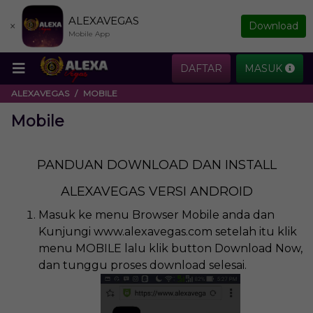
ALEXAVEGAS
×
Download
Mobile App
DAFTAR
MASUK
ALEXAVEGAS
MOBILE
Mobile
PANDUAN DOWNLOAD DAN INSTALL
ALEXAVEGAS VERSI ANDROID
Masuk ke menu Browser Mobile anda dan
Kunjungi www.alexavegas.com setelah itu klik
menu
MOBILE
lalu klik button
Download Now
,
dan tunggu proses download selesai.