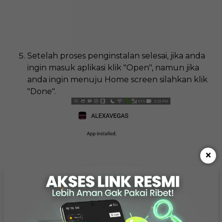
Setelah proses penginstalan selesai, jika anda
ingin masuk aplikasi klik "
Open
", namun jika
anda ingin menuju Home screen silahkan klik
"
Done
".
×