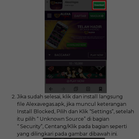
Jika sudah selesai, klik dan install langsung
file
Alexavegas.apk
, jika muncul keterangan
Install Blocked, Pilih dan Klik “
Settings
”, setelah
itu pilih “
Unknown Source
” di bagian
“
Security
”, Centang/Klik pada bagian seperti
yang dilingkari pada gambar dibawah ini.