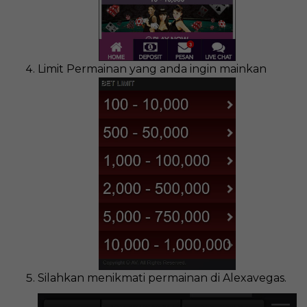
Limit Permainan yang anda ingin mainkan
Silahkan menikmati permainan di Alexavegas.