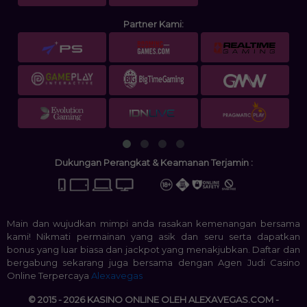
Partner Kami:
Dukungan Perangkat & Keamanan Terjamin :
Main dan wujudkan mimpi anda rasakan kemenangan bersama
kami! Nikmati permainan yang asik dan seru serta dapatkan
bonus yang luar biasa dan jackpot yang menakjubkan. Daftar dan
bergabung sekarang juga bersama dengan Agen Judi Casino
Online Terpercaya
Alexavegas
© 2015 - 2026 KASINO ONLINE OLEH ALEXAVEGAS.COM -